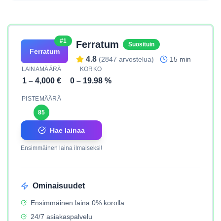
#1
Ferratum
Suosituin
Ferratum
4.8
(
2847
arvostelua)
15 min
LAINAMÄÄRÄ
KORKO
1
–
4,000
€
0
–
19.98
%
PISTEMÄÄRÄ
85
Hae lainaa
Ensimmäinen laina ilmaiseksi!
Ominaisuudet
Ensimmäinen laina 0% korolla
24/7 asiakaspalvelu