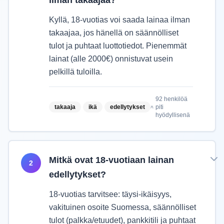
ilman takaajaa?
Kyllä, 18-vuotias voi saada lainaa ilman
takaajaa, jos hänellä on säännölliset
tulot ja puhtaat luottotiedot. Pienemmät
lainat (alle 2000€) onnistuvat usein
pelkillä tuloilla.
92
henkilöä
takaaja
ikä
edellytykset
piti
hyödyllisenä
Mitkä ovat 18-vuotiaan lainan
2
edellytykset?
18-vuotias tarvitsee: täysi-ikäisyys,
vakituinen osoite Suomessa, säännölliset
tulot (palkka/etuudet), pankkitili ja puhtaat