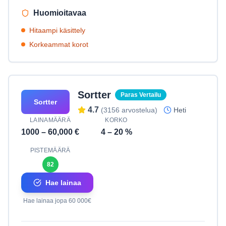
Huomioitavaa
Hitaampi käsittely
Korkeammat korot
Sortter
Paras Vertailu
Sortter
4.7
(
3156
arvostelua)
Heti
LAINAMÄÄRÄ
KORKO
1000
–
60,000
€
4
–
20
%
PISTEMÄÄRÄ
82
Hae lainaa
Hae lainaa jopa 60 000€