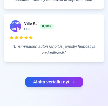
/placeholder-
Ville K.
8,000€
user.jpg
Oulu
"
Ensimmäisen auton rahoitus järjestyi helposti ja
vastuullisesti.
"
Aloita vertailu nyt