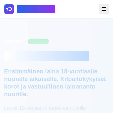
Smartfinance
🎓 Nuorille
18+ vuotta
Lainat 18-Vuotiaalle
Ensimmäinen laina 18-vuotiaalle
nuorelle aikuiselle. Kilpailukykyiset
korot ja vastuullinen lainananto
nuorille.
Lainat 18-vuotiaalle tarjoavat nuorille