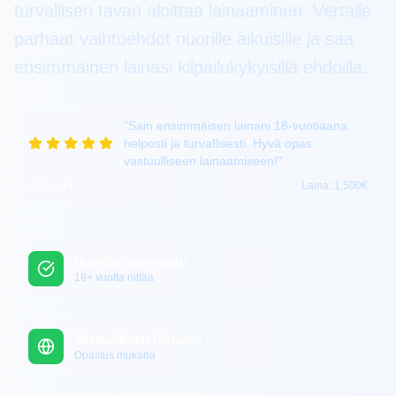
turvallisen tavan aloittaa lainaaminen. Vertaile
parhaat vaihtoehdot nuorille aikuisille ja saa
ensimmäinen lainasi kilpailukykyisillä ehdoilla.
"
Sain ensimmäisen lainani 18-vuotiaana
helposti ja turvallisesti. Hyvä opas
vastuulliseen lainaamiseen!
"
-
Aino H.
Laina:
1,500€
Nuorille suunnattu
18+ vuotta riittää
Vastuullinen lainanto
Opastus mukana