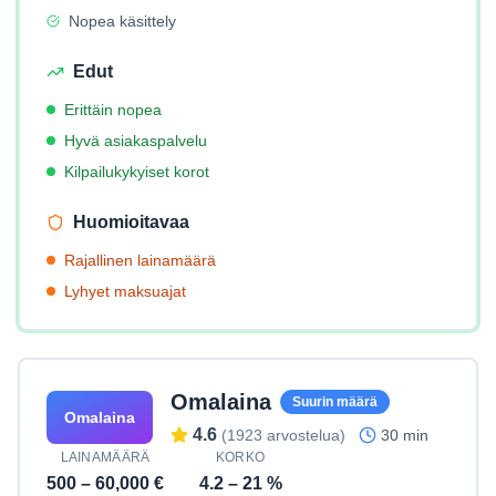
Nopea käsittely
Edut
Erittäin nopea
Hyvä asiakaspalvelu
Kilpailukykyiset korot
Huomioitavaa
Rajallinen lainamäärä
Lyhyet maksuajat
Omalaina
Suurin määrä
Omalaina
4.6
(
1923
arvostelua)
30 min
LAINAMÄÄRÄ
KORKO
500
–
60,000
€
4.2
–
21
%