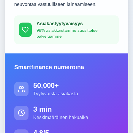
neuvontaa vastuulliseen lainaamiseen.
Asiakastyytyväisyys
98% asiakkaistamme suosittelee
palveluamme
Smartfinance numeroina
50,000+
Tyytyväistä asiakasta
3 min
Keskimääräinen hakuaika
4.8/5