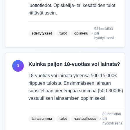
luottotiedot. Opiskelija- tai kesätöiden tulot
riittävät usein.
95
henkilöä
edellytykset
tulot
opiskelu
piti
hyödyllisenä
Kuinka paljon 18-vuotias voi lainata?
3
18-vuotias voi lainata yleensä 500-15,000€
riippuen tuloista. Ensimmäiseen lainaan
suositellaan pienempää summaa (500-3000€)
vastuullisen lainaamisen oppimiseksi.
89
henkilöä
lainasumma
tulot
vastuullisuus
piti
hyödyllisenä