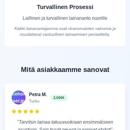
Turvallinen Prosessi
Laillinen ja turvallinen lainananto nuorille
Kaikki lainanantajamme ovat viranomaisten valvomia ja
noudattavat vastuullisen lainaamisen periaatteita.
Mitä asiakkaamme sanovat
/placeholder-
Petra M.
2,500€
user.jpg
Turku
"
Tarvitsin lainaa takuuvuokraan ensimmäiseen
asuntoon. Sain hyvät neuvot ja sopivat ehdot!
"