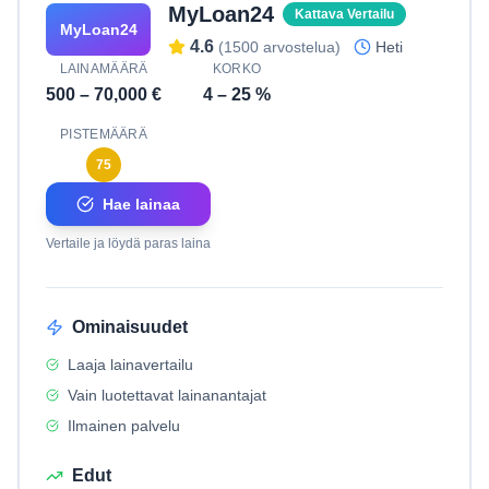
MyLoan24
Kattava Vertailu
MyLoan24
4.6
(
1500
arvostelua)
Heti
LAINAMÄÄRÄ
KORKO
500
–
70,000
€
4
–
25
%
PISTEMÄÄRÄ
75
Hae lainaa
Vertaile ja löydä paras laina
Ominaisuudet
Laaja lainavertailu
Vain luotettavat lainanantajat
Ilmainen palvelu
Edut