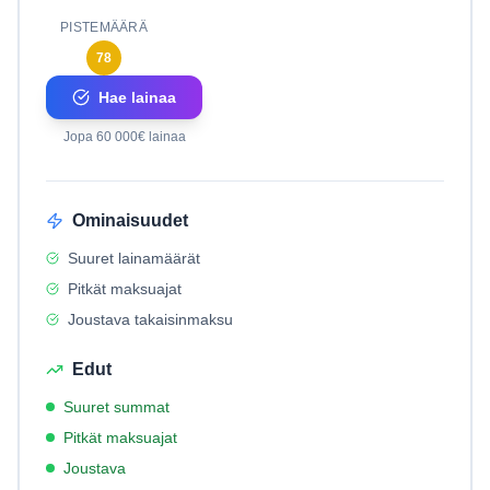
PISTEMÄÄRÄ
78
Hae lainaa
Jopa 60 000€ lainaa
Ominaisuudet
Suuret lainamäärät
Pitkät maksuajat
Joustava takaisinmaksu
Edut
Suuret summat
Pitkät maksuajat
Joustava