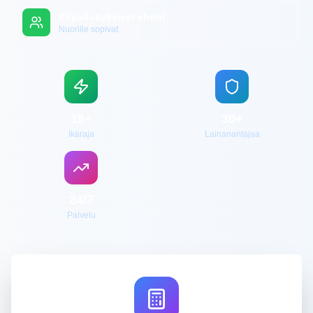
Kilpailukykyiset ehdot
Nuorille sopivat
18+
30+
Ikäraja
Lainanantajaa
24/7
Palvelu