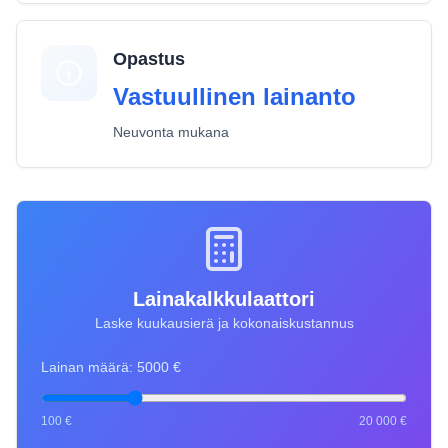
Opastus
Vastuullinen lainanto
Neuvonta mukana
Lainakalkkulaattori
Laske kuukausierä ja kokonaiskustannus
Lainan määrä:
5000
€
100 €
20 000 €