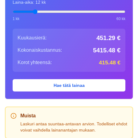
Laina-aika:
12
kk
1 kk
60 kk
451.29
€
Kuukausierä:
5415.48
€
Kokonaiskustannus:
415.48
€
Korot yhteensä:
Hae tätä lainaa
Muista
Laskuri antaa suuntaa-antavan arvion. Todelliset ehdot
voivat vaihdella lainanantajan mukaan.