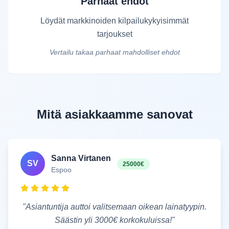
Parhaat ehdot
Löydät markkinoiden kilpailukykyisimmät
tarjoukset
Vertailu takaa parhaat mahdolliset ehdot
Mitä asiakkaamme sanovat
Sanna Virtanen
SV
25000€
Espoo
"
Asiantuntija auttoi valitsemaan oikean lainatyypin.
Säästin yli 3000€ korkokuluissa!
"