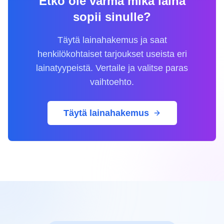
Etkö ole varma mikä laina
sopii sinulle?
Täytä lainahakemus ja saat
henkilökohtaiset tarjoukset useista eri
lainatyypeistä. Vertaile ja valitse paras
vaihtoehto.
Täytä lainahakemus