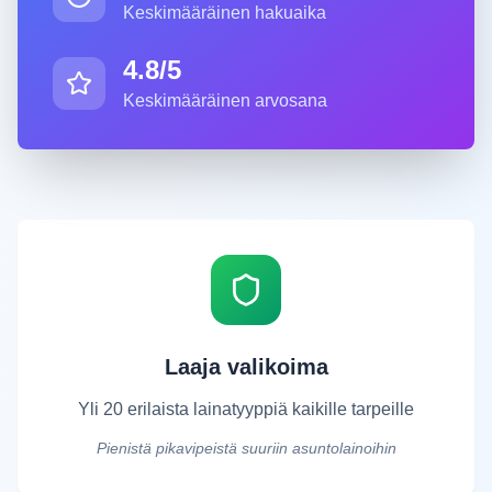
Keskimääräinen hakuaika
4.8/5
Keskimääräinen arvosana
Laaja valikoima
Yli 20 erilaista lainatyyppiä kaikille tarpeille
Pienistä pikavipeistä suuriin asuntolainoihin