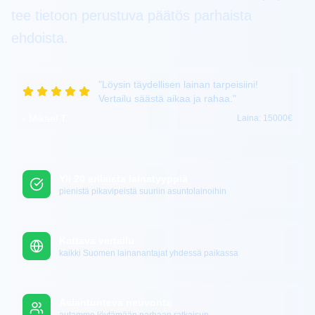
tee tietoon perustuva päätös parhaista
ehdoista.
"
Löysin täydellisen lainan tarpeisiini!
Vertailu säästä aikaa ja rahaa.
"
-
Mikael T.
Laina:
15000€
Yli 20 erilaista lainatyyppiä
pienistä pikavipeistä suuriin asuntolainoihin
Kattava vertailu
kaikki Suomen lainanantajat yhdessä paikassa
Asiantunteva neuvonta