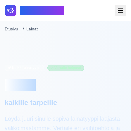
Smartfinance
Etusivu
Lainat
💰 Kaikki lainatyypit
✓ Vertaile helposti
Lainat
kaikille tarpeille
Löydä juuri sinulle sopiva lainatyyppi laajasta
valikoimastamme. Vertaile eri vaihtoehtoja ja