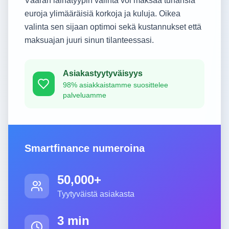
Väärän lainatyypin valinta voi maksaa tuhansia
euroja ylimääräisiä korkoja ja kuluja. Oikea
valinta sen sijaan optimoi sekä kustannukset että
maksuajan juuri sinun tilanteessasi.
Asiakastyytyväisyys
98% asiakkaistamme suosittelee
palveluamme
Smartfinance numeroina
50,000+
Tyytyväistä asiakasta
3 min