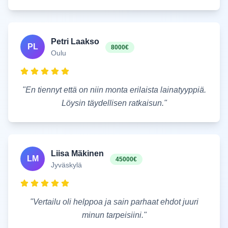
Petri Laakso
PL
8000€
Oulu
"
En tiennyt että on niin monta erilaista lainatyyppiä.
Löysin täydellisen ratkaisun.
"
Liisa Mäkinen
LM
45000€
Jyväskylä
"
Vertailu oli helppoa ja sain parhaat ehdot juuri
minun tarpeisiini.
"