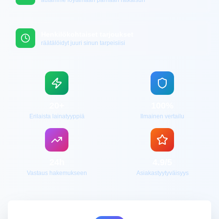
autamme löytämään parhaan ratkaisun
Henkilökohtaiset tarjoukset
räätälöidyt juuri sinun tarpeisiisi
20+
100%
Erilaista lainatyyppiä
Ilmainen vertailu
24h
4.9/5
Vastaus hakemukseen
Asiakastyytyväisyys