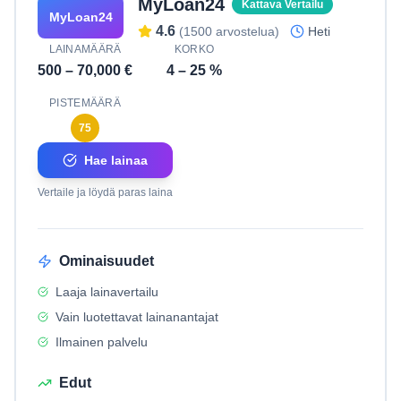
MyLoan24
Kattava Vertailu
MyLoan24
4.6
(
1500
arvostelua)
Heti
LAINAMÄÄRÄ
KORKO
500
–
70,000
€
4
–
25
%
PISTEMÄÄRÄ
75
Hae lainaa
Vertaile ja löydä paras laina
Ominaisuudet
Laaja lainavertailu
Vain luotettavat lainanantajat
Ilmainen palvelu
Edut