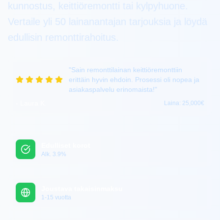
kunnostus, keittiöremontti tai kylpyhuone.
Vertaile yli 50 lainanantajan tarjouksia ja löydä
edullisin remonttirahoitus.
"
Sain remonttilainan keittiöremonttiin
erittäin hyvin ehdoin. Prosessi oli nopea ja
asiakaspalvelu erinomaista!
"
-
Laura K.
Laina:
25,000€
Edulliset korot
Alk. 3.9%
Joustava takaisinmaksu
1-15 vuotta