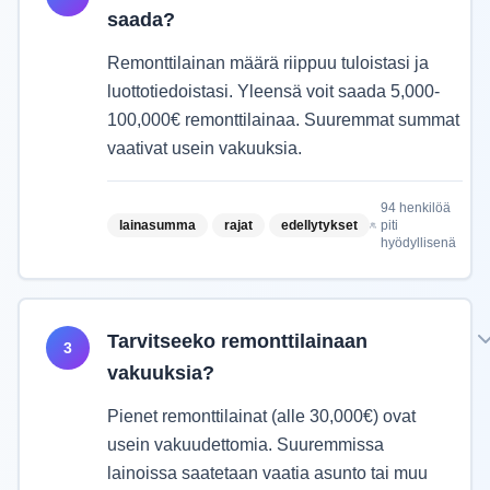
saada?
Remonttilainan määrä riippuu tuloistasi ja
luottotiedoistasi. Yleensä voit saada 5,000-
100,000€ remonttilainaa. Suuremmat summat
vaativat usein vakuuksia.
94
henkilöä
lainasumma
rajat
edellytykset
piti
hyödyllisenä
Tarvitseeko remonttilainaan
3
vakuuksia?
Pienet remonttilainat (alle 30,000€) ovat
usein vakuudettomia. Suuremmissa
lainoissa saatetaan vaatia asunto tai muu