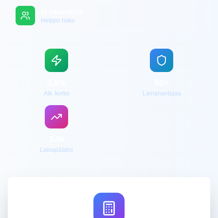
Ei vakuuksia
Helppo haku
3.9%
50+
Alk. korko
Lainanantajaa
24h
Lainapäätös