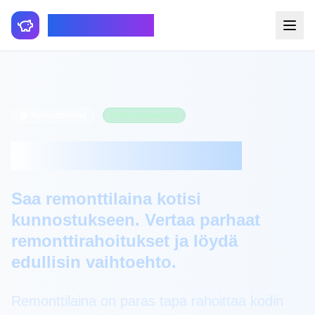
Smartfinance
🏠 Remonttilaina
Kodin kunnostus
Remonttilaina 2025
Saa remonttilaina kotisi
kunnostukseen. Vertaa parhaat
remonttirahoitukset ja löydä
edullisin vaihtoehto.
Remonttilaina on paras tapa rahoittaa kodin