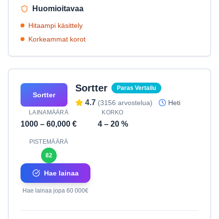
Huomioitavaa
Hitaampi käsittely
Korkeammat korot
Sortter
Paras Vertailu
Sortter
4.7
(
3156
arvostelua)
Heti
LAINAMÄÄRÄ
KORKO
1000
–
60,000
€
4
–
20
%
PISTEMÄÄRÄ
82
Hae lainaa
Hae lainaa jopa 60 000€