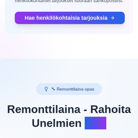
henkilökohtaiset tarjoukset suoraan sähköpostiisi.
Hae henkilökohtaisia tarjouksia
🔧 Remonttilaina opas
Remonttilaina - Rahoita
Unelmien
Koti