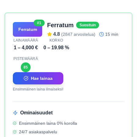
#1
Ferratum
Suosituin
Ferratum
4.8
(
2847
arvostelua)
15 min
LAINAMÄÄRÄ
KORKO
1
–
4,000
€
0
–
19.98
%
PISTEMÄÄRÄ
85
Hae lainaa
Ensimmäinen laina ilmaiseksi!
Ominaisuudet
Ensimmäinen laina 0% korolla
24/7 asiakaspalvelu