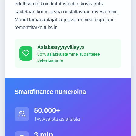
edullisempi kuin kulutusluotto, koska raha
käytetään kodin arvoa nostattavaan investointiin.
Monet lainanantajat tarjoavat erityisehtoja juuri
remonttitarkoituksiin.
Asiakastyytyväisyys
98% asiakkaistamme suosittelee
palveluamme
Smartfinance numeroina
50,000+
Tyytyväistä asiakasta
3 min