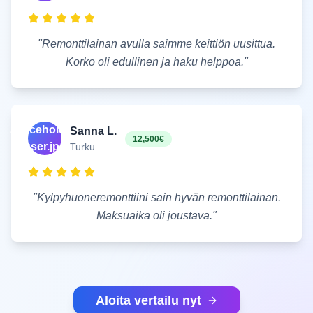
"
Remonttilainan avulla saimme keittiön uusittua.
Korko oli edullinen ja haku helppoa.
"
/placeholder-
Sanna L.
12,500€
user.jpg
Turku
"
Kylpyhuoneremonttiini sain hyvän remonttilainan.
Maksuaika oli joustava.
"
Aloita vertailu nyt