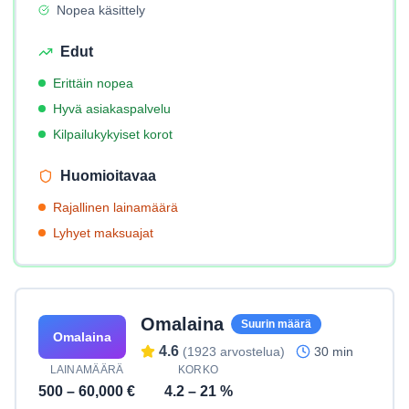
Nopea käsittely
Edut
Erittäin nopea
Hyvä asiakaspalvelu
Kilpailukykyiset korot
Huomioitavaa
Rajallinen lainamäärä
Lyhyet maksuajat
Omalaina
Suurin määrä
Omalaina
4.6
(
1923
arvostelua)
30 min
LAINAMÄÄRÄ
KORKO
500
–
60,000
€
4.2
–
21
%