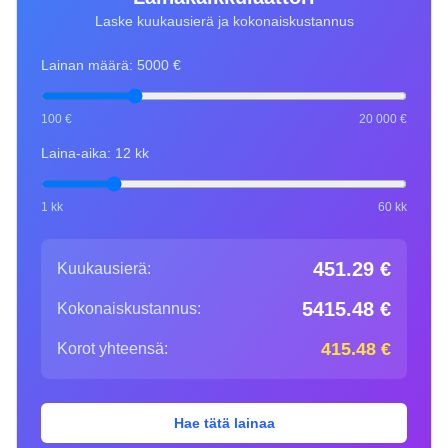
Laske kuukausierä ja kokonaiskustannus
Lainan määrä:
5000
€
100 €
20 000 €
Laina-aika:
12
kk
1 kk
60 kk
451.29
€
Kuukausierä:
5415.48
€
Kokonaiskustannus:
415.48
€
Korot yhteensä:
Hae tätä lainaa