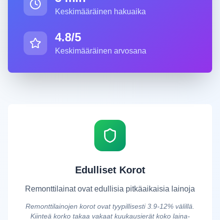
Keskimääräinen hakuaika
4.8/5
Keskimääräinen arvosana
Edulliset Korot
Remonttilainat ovat edullisia pitkäaikaisia lainoja
Remonttilainojen korot ovat tyypillisesti 3.9-12% välillä.
Kiinteä korko takaa vakaat kuukausierät koko laina-