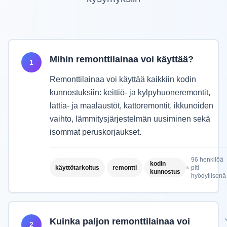
Mihin remonttilainaa voi käyttää?
1
Remonttilainaa voi käyttää kaikkiin kodin
kunnostuksiin: keittiö- ja kylpyhuoneremontit,
lattia- ja maalaustöt, kattoremontit, ikkunoiden
vaihto, lämmitysjärjestelmän uusiminen sekä
isommat peruskorjaukset.
96
henkilöä
kodin
käyttötarkoitus
remontti
piti
kunnostus
hyödyllisenä
Kuinka paljon remonttilainaa voi
2